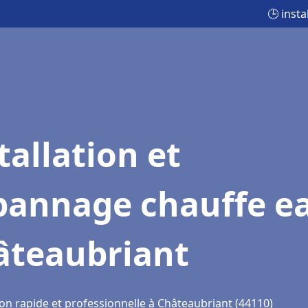
🕒 inst
tallation et
pannage chauffe e
âteaubriant
ion rapide et professionnelle à Châteaubriant (44110)