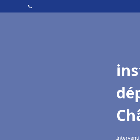
📞
ins
dé
Ch
Intervent