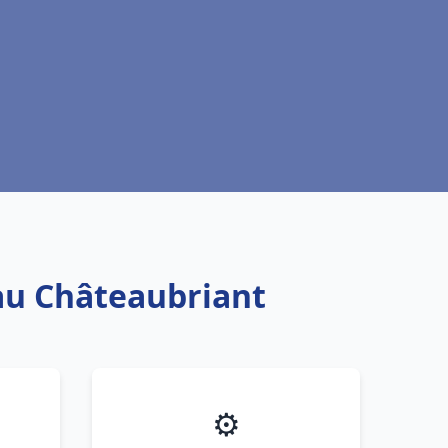
eau Châteaubriant
⚙️