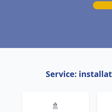
Service: install
🚿