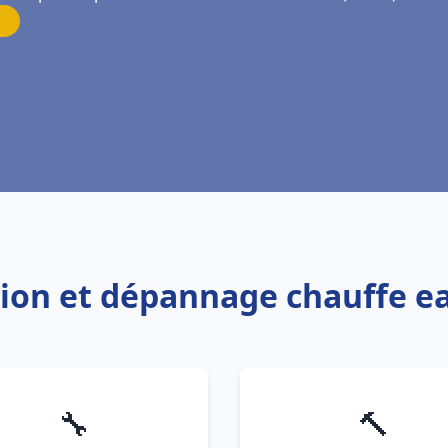
ation et dépannage chauffe 
🔧
🔨