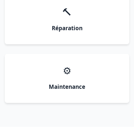
🔨
Réparation
⚙️
Maintenance