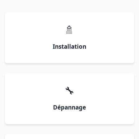
🚿
Installation
🔧
Dépannage