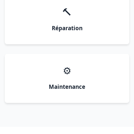
🔨
Réparation
⚙️
Maintenance