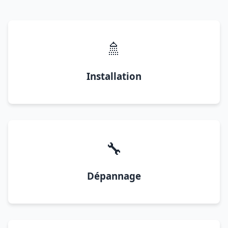
🚿
Installation
🔧
Dépannage