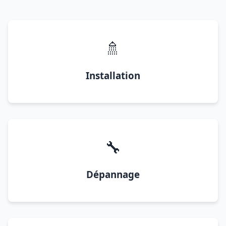
🚿
Installation
🔧
Dépannage