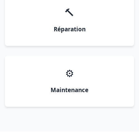
🔨
Réparation
⚙️
Maintenance