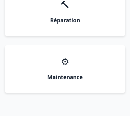
🔨
Réparation
⚙️
Maintenance