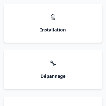
🚿
Installation
🔧
Dépannage