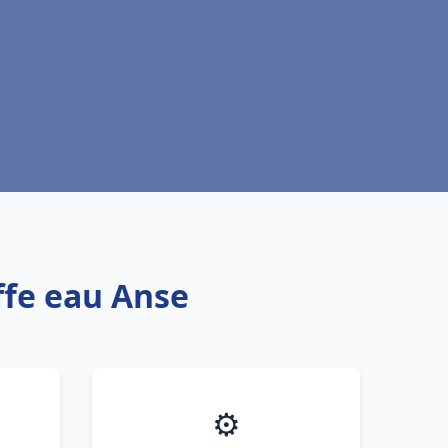
ffe eau Anse
⚙️