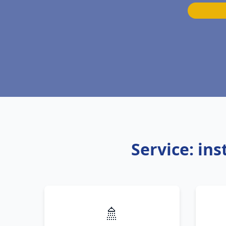
Service: in
🚿