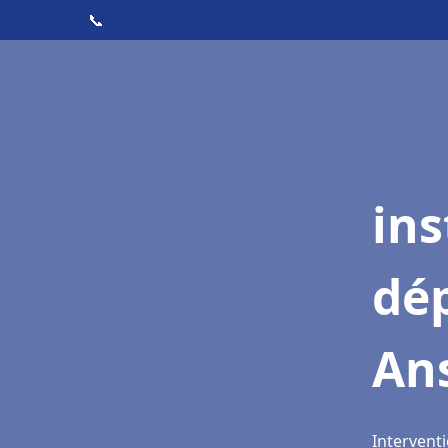
📞
ins
dé
An
Interventi