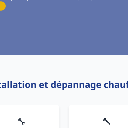
stallation et dépannage chau
🔧
🔨