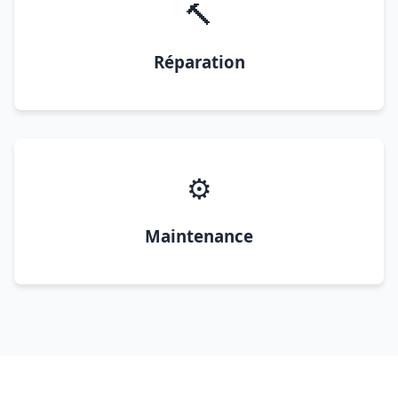
🔨
Réparation
⚙️
Maintenance