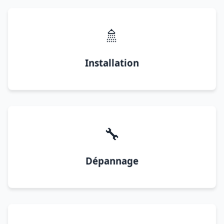
🚿
Installation
🔧
Dépannage