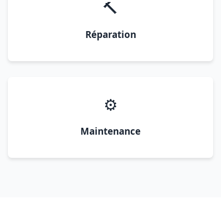
🔨
Réparation
⚙️
Maintenance