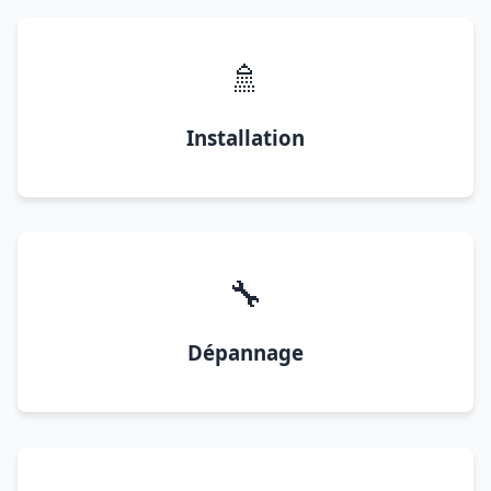
🚿
Installation
🔧
Dépannage