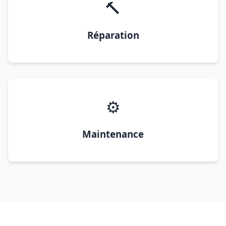
🔨
Réparation
⚙️
Maintenance