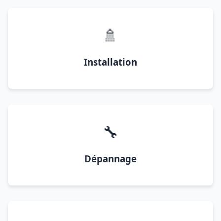
🚿
Installation
🔧
Dépannage