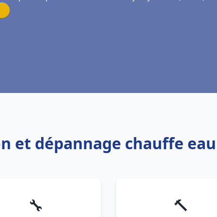
tion et dépannage chauffe ea
🔧
🔨