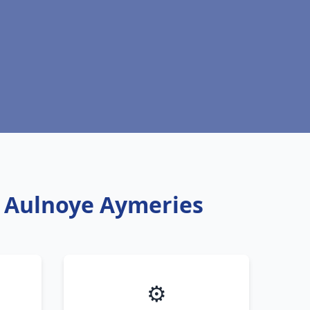
u Aulnoye Aymeries
⚙️