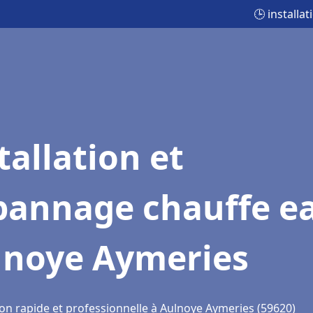
🕒 install
tallation et
pannage chauffe e
lnoye Aymeries
ion rapide et professionnelle à Aulnoye Aymeries (59620)