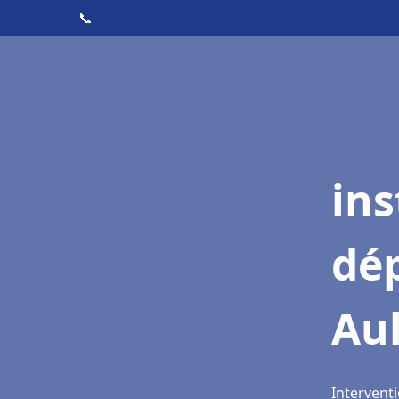
📞
ins
dé
Au
Intervent