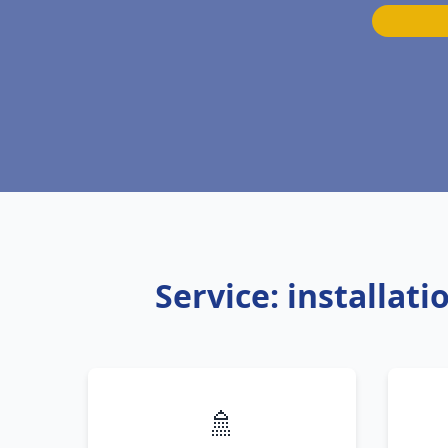
Service: installa
🚿