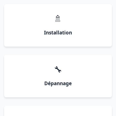
🚿
Installation
🔧
Dépannage