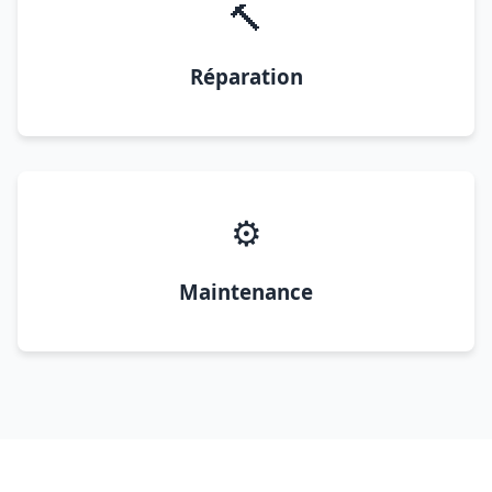
🔨
Réparation
⚙️
Maintenance