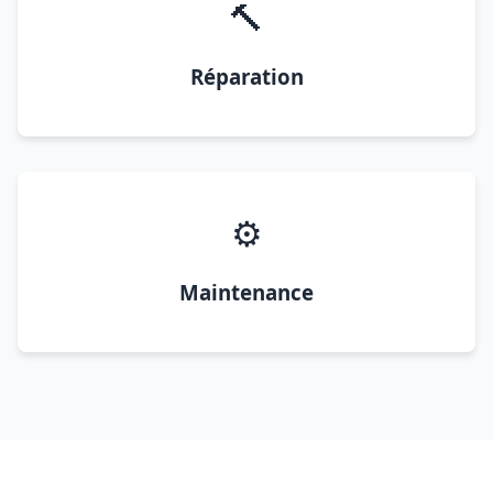
🔨
Réparation
⚙️
Maintenance