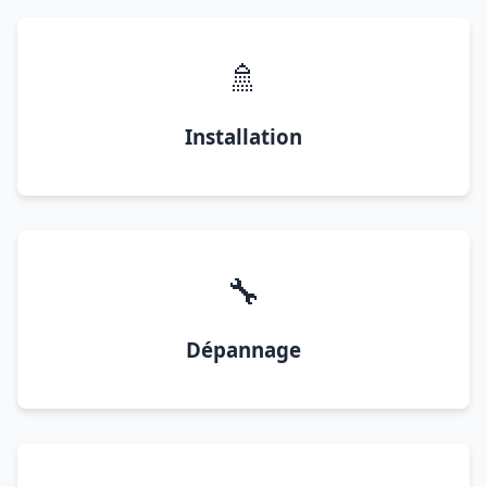
🚿
Installation
🔧
Dépannage