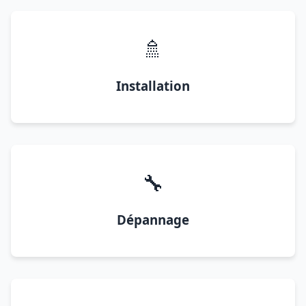
🚿
Installation
🔧
Dépannage