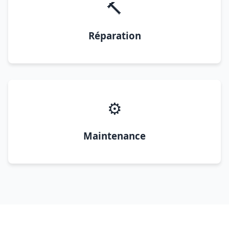
🔨
Réparation
⚙️
Maintenance