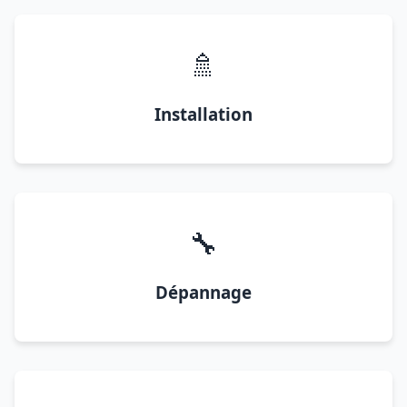
🚿
Installation
🔧
Dépannage