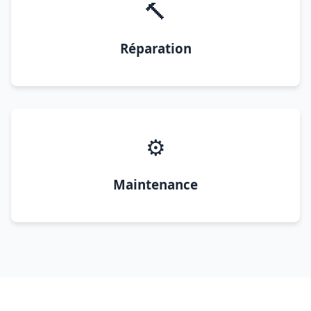
🔨
Réparation
⚙️
Maintenance