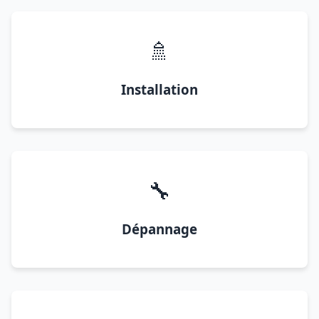
🚿
Installation
🔧
Dépannage