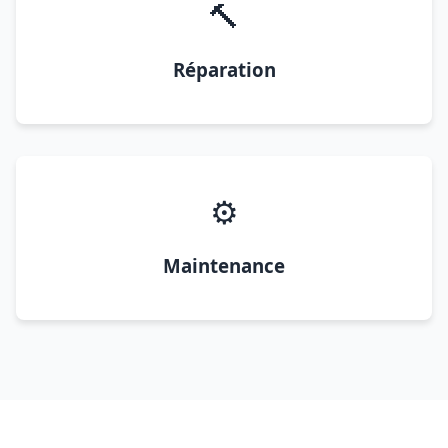
🔨
Réparation
⚙️
Maintenance