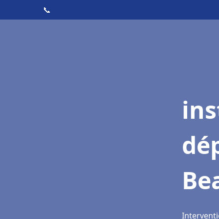
📞
ins
dé
Be
Interventi