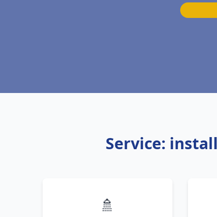
Service: insta
🚿