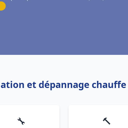
llation et dépannage chauff
🔧
🔨