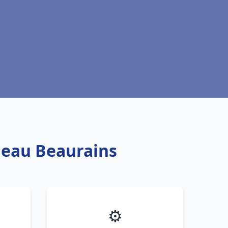
e eau Beaurains
⚙️