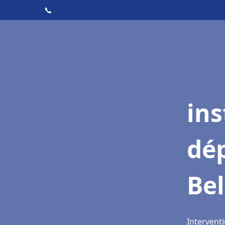
📞
ins
dé
Bel
Interventi