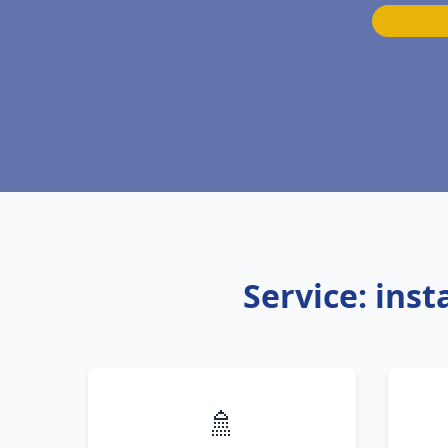
Service: ins
🚿