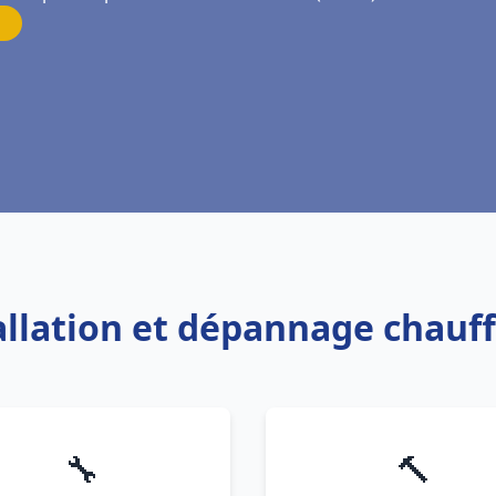
tallation et dépannage chauff
🔧
🔨