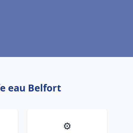
e eau Belfort
⚙️