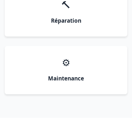
🔨
Réparation
⚙️
Maintenance