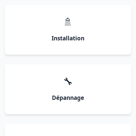
🚿
Installation
🔧
Dépannage