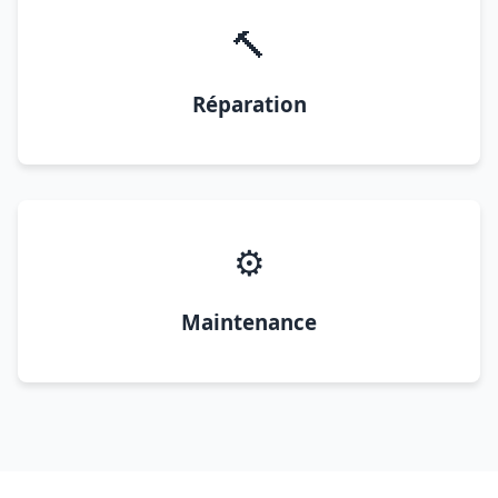
🔨
Réparation
⚙️
Maintenance