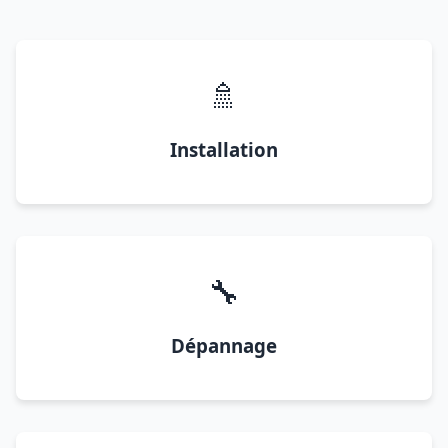
🚿
Installation
🔧
Dépannage