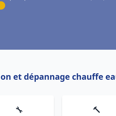
tion et dépannage chauffe e
🔧
🔨