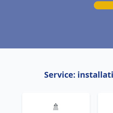
Service: installa
🚿