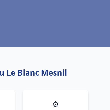
au Le Blanc Mesnil
⚙️