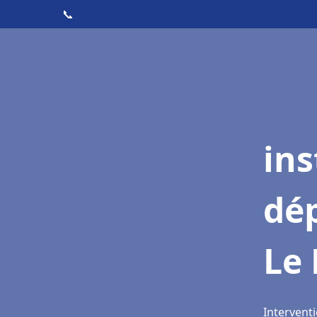
📞
ins
dé
Le 
Interventi