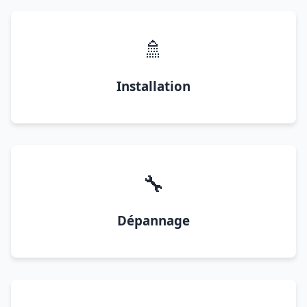
🚿
Installation
🔧
Dépannage