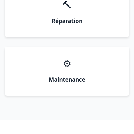
🔨
Réparation
⚙️
Maintenance