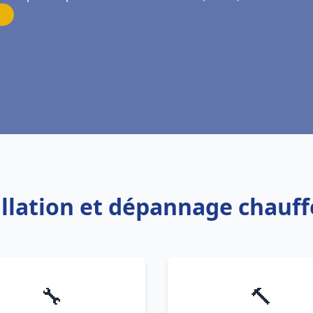
allation et dépannage chauf
🔧
🔨