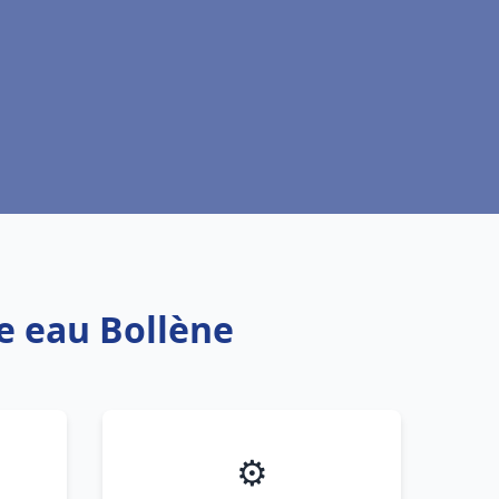
fe eau Bollène
⚙️