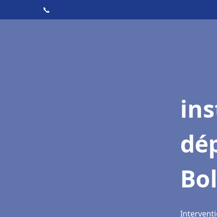
📞
ins
dé
Bo
Interventi