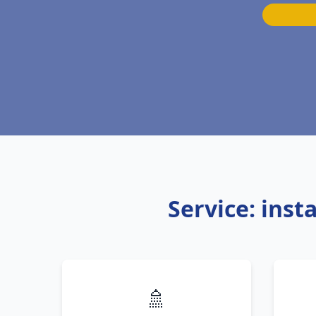
Service: inst
🚿