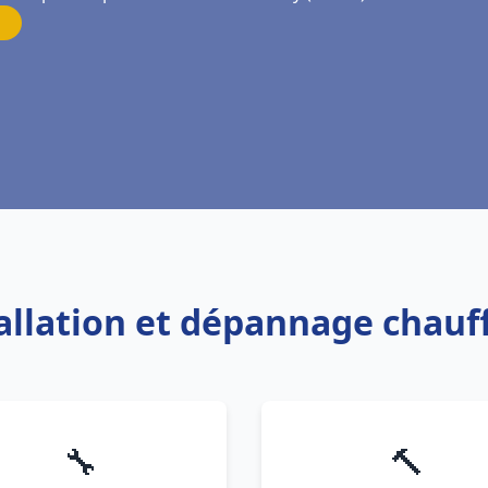
tallation et dépannage chau
🔧
🔨