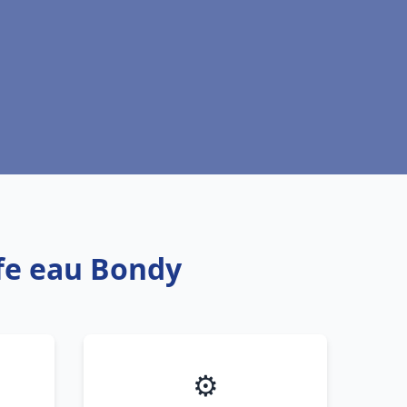
ffe eau Bondy
⚙️