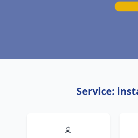
Service: ins
🚿