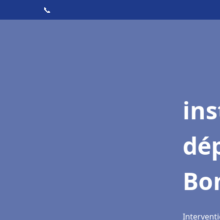
📞
ins
dé
Bo
Intervent