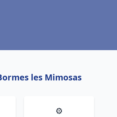
 Bormes les Mimosas
⚙️