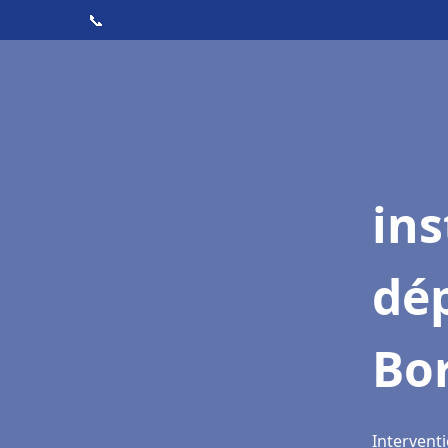
📞
ins
dé
Bo
Intervent