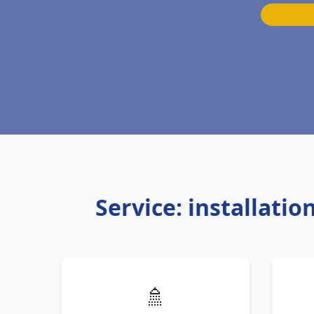
Service: installat
🚿