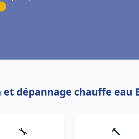
ion et dépannage chauffe eau
🔧
🔨