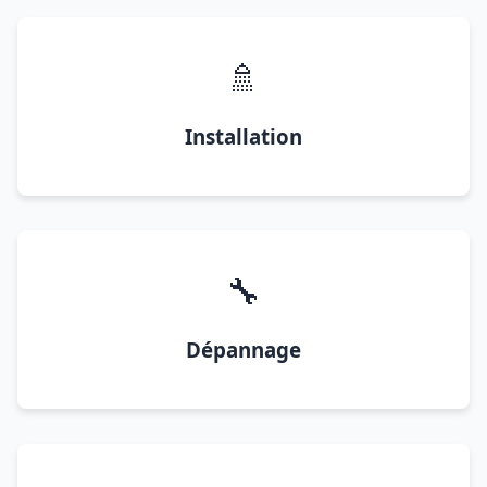
🚿
Installation
🔧
Dépannage