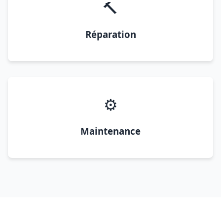
🔨
Réparation
⚙️
Maintenance