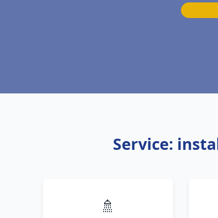
Service: inst
🚿