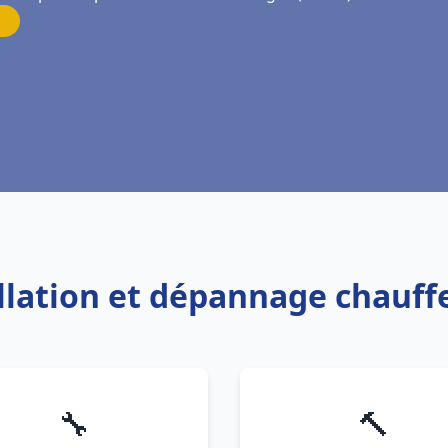
allation et dépannage chauf
🔧
🔨