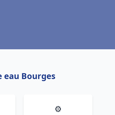
fe eau Bourges
⚙️