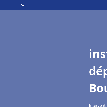
📞
ins
dé
Bo
Intervent