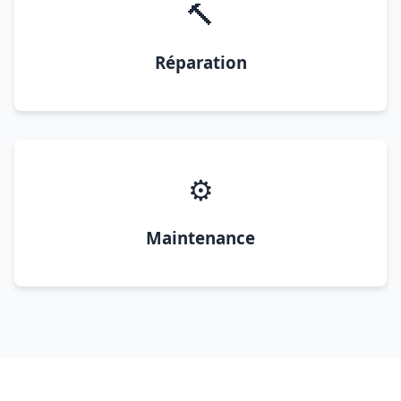
🔨
Réparation
⚙️
Maintenance