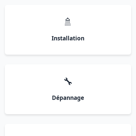
🚿
Installation
🔧
Dépannage