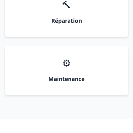
🔨
Réparation
⚙️
Maintenance