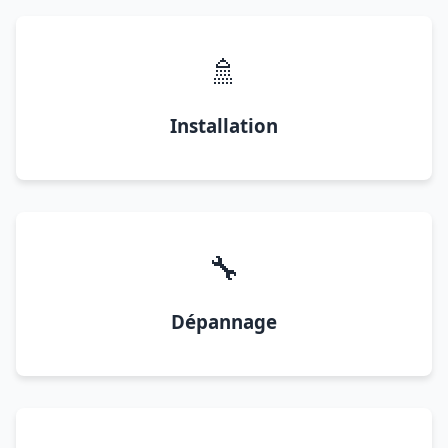
🚿
Installation
🔧
Dépannage