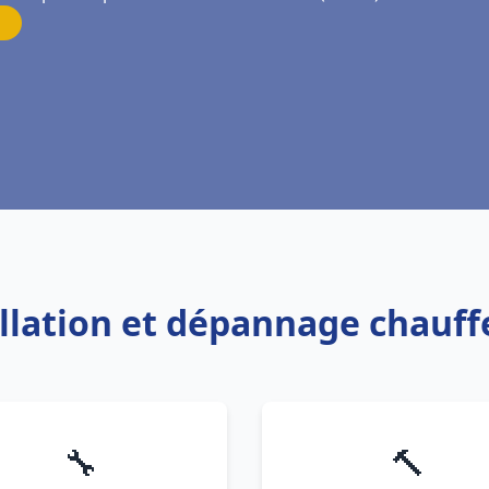
allation et dépannage chauf
🔧
🔨