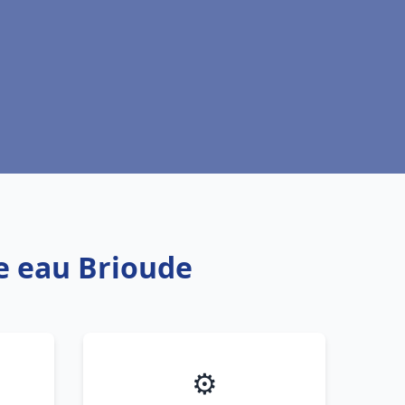
fe eau Brioude
⚙️