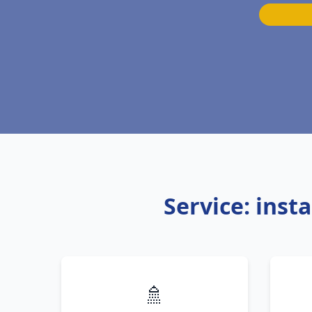
Service: inst
🚿