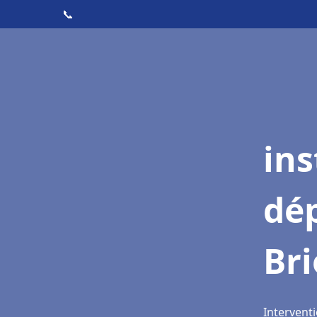
📞
ins
dé
Br
Interventi