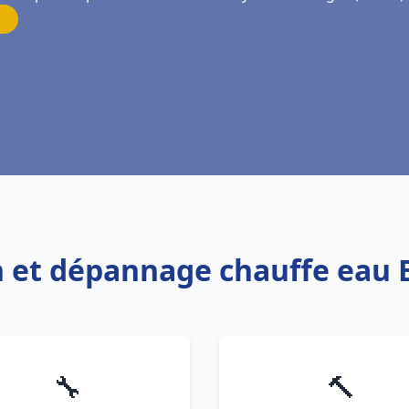
on et dépannage chauffe eau
🔧
🔨