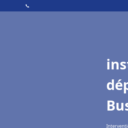
📞
ins
dé
Bu
Intervent