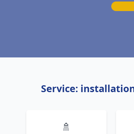
Service: installati
🚿