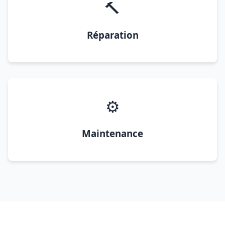
🔨
Réparation
⚙️
Maintenance