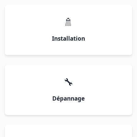
🚿
Installation
🔧
Dépannage