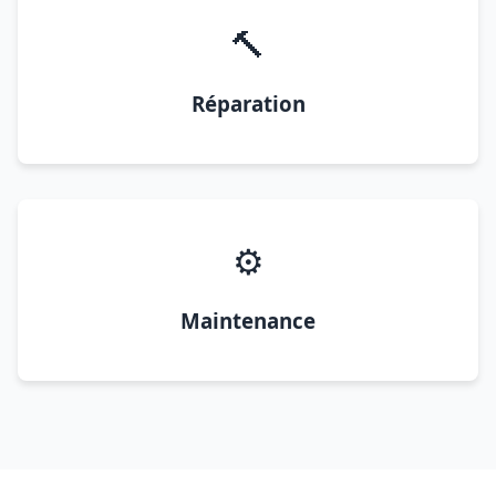
🔨
Réparation
⚙️
Maintenance