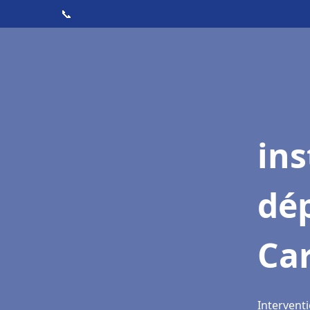
📞
ins
dé
Ca
Intervent