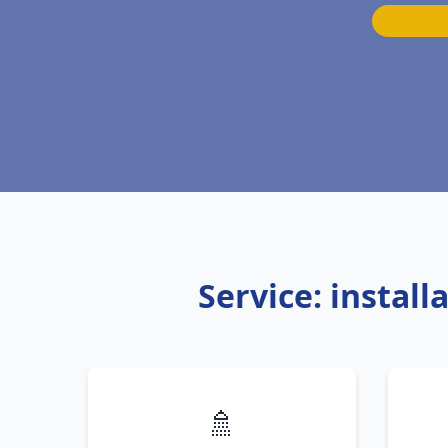
Service: instal
🚿