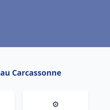
 eau Carcassonne
⚙️