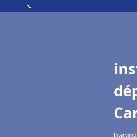
📞
ins
dé
Ca
Intervent