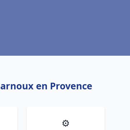
 Carnoux en Provence
⚙️