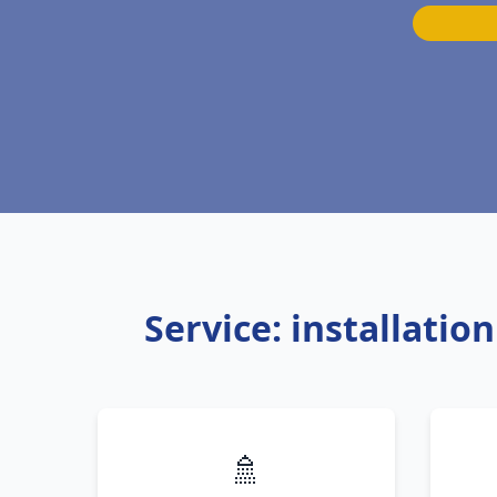
Service: installati
🚿