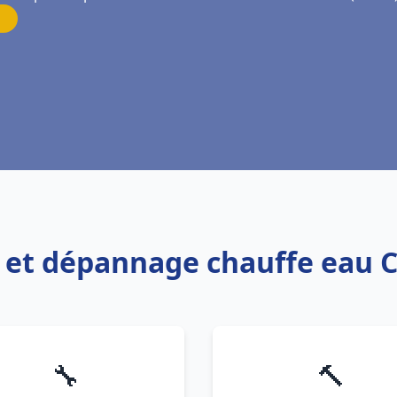
on et dépannage chauffe eau
🔧
🔨