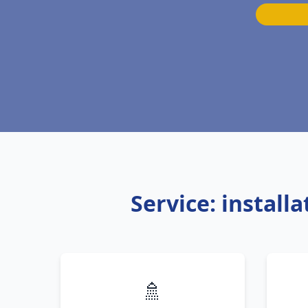
Service: instal
🚿