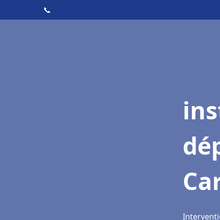
📞
ins
dé
Ca
Intervent