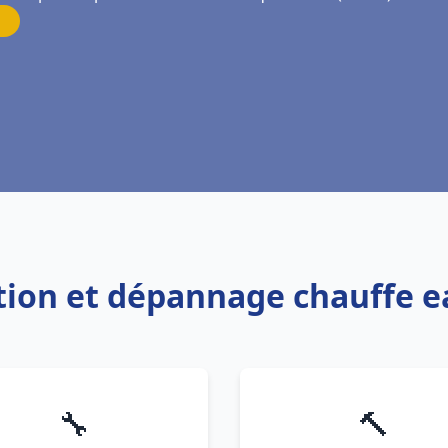
lation et dépannage chauffe 
🔧
🔨