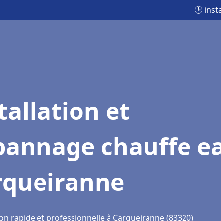
🕒 ins
tallation et
pannage chauffe e
rqueiranne
ion rapide et professionnelle à Carqueiranne (83320)