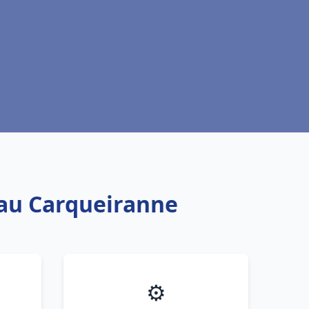
eau Carqueiranne
⚙️