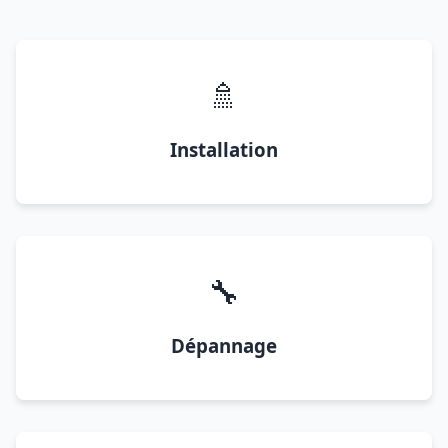
🚿
Installation
🔧
Dépannage