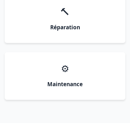
🔨
Réparation
⚙️
Maintenance