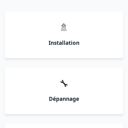
🚿
Installation
🔧
Dépannage