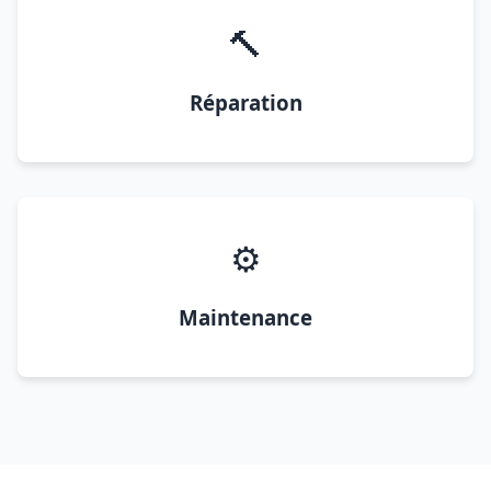
🔨
Réparation
⚙️
Maintenance