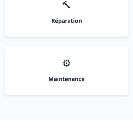
🔨
Réparation
⚙️
Maintenance