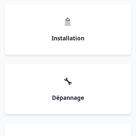
🚿
Installation
🔧
Dépannage