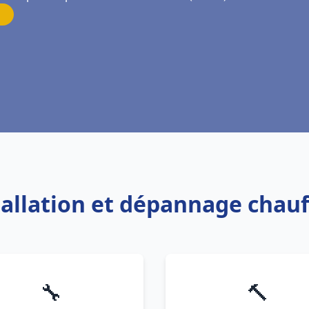
tallation et dépannage chau
🔧
🔨