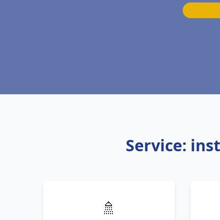
Service: ins
🚿