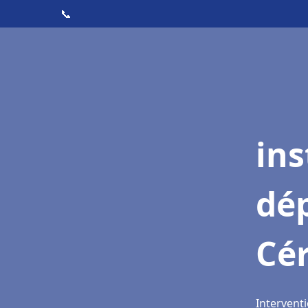
📞
ins
dé
Cé
Interventi