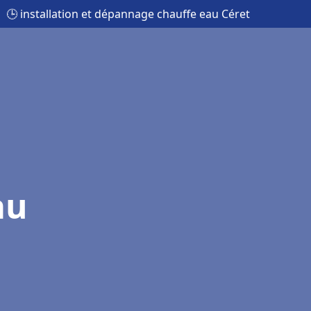
🕒 installation et dépannage chauffe eau Céret
au