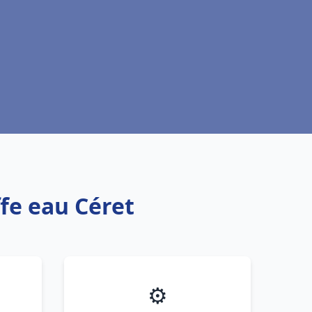
ffe eau Céret
⚙️