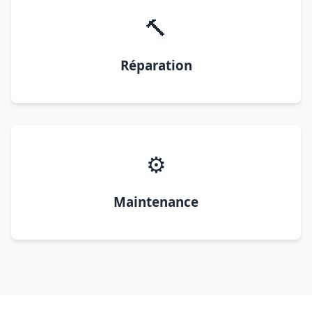
🔨
Réparation
⚙️
Maintenance