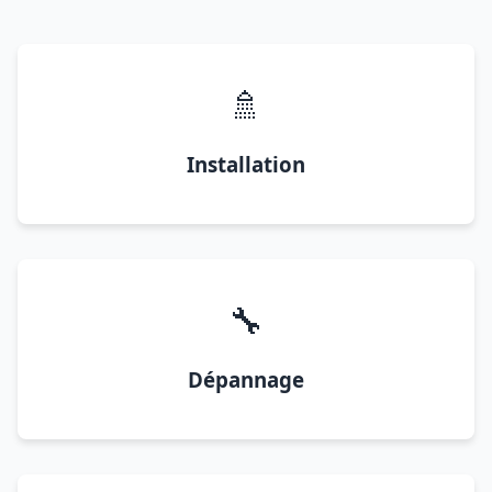
🚿
Installation
🔧
Dépannage