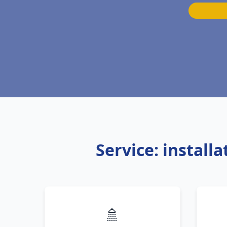
Service: instal
🚿