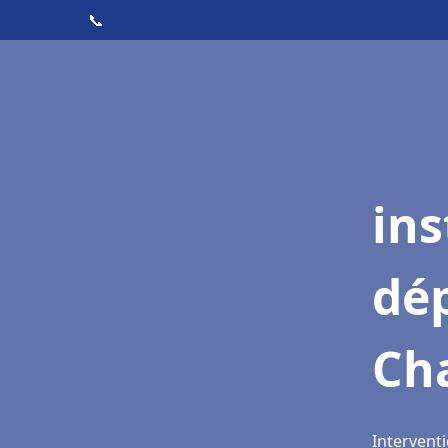
📞
ins
dé
Ch
Intervent