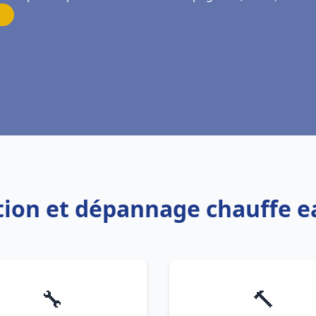
lation et dépannage chauffe
🔧
🔨