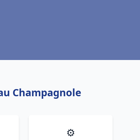
 eau Champagnole
⚙️