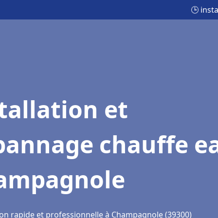
🕒 inst
tallation et
pannage chauffe e
ampagnole
ion rapide et professionnelle à Champagnole (39300)