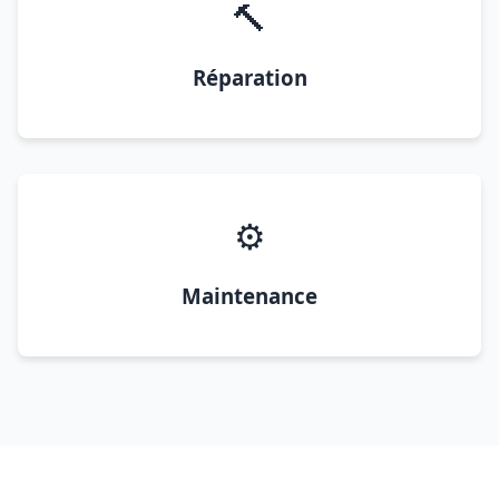
🔨
Réparation
⚙️
Maintenance