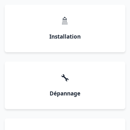
🚿
Installation
🔧
Dépannage