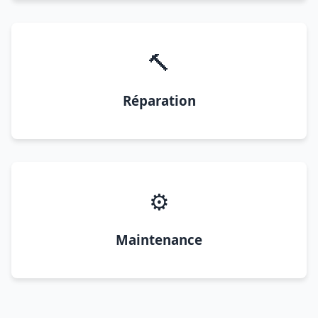
🔨
Réparation
⚙️
Maintenance