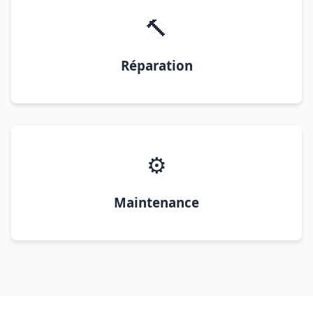
🔨
Réparation
⚙️
Maintenance