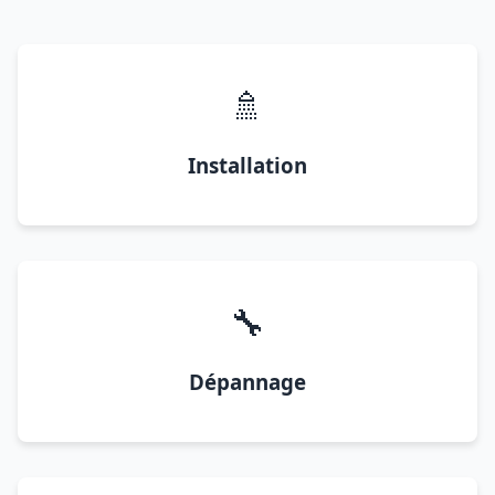
🚿
Installation
🔧
Dépannage