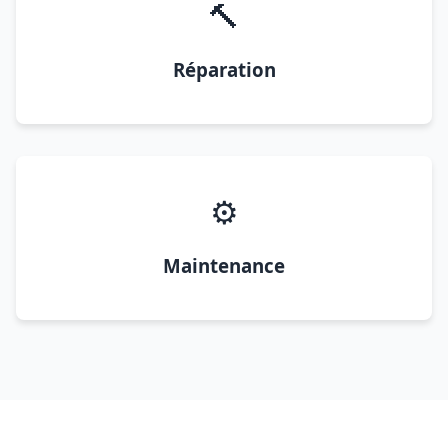
🔨
Réparation
⚙️
Maintenance