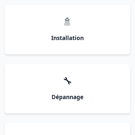
🚿
Installation
🔧
Dépannage