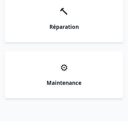
🔨
Réparation
⚙️
Maintenance