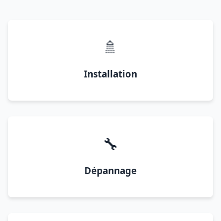
🚿
Installation
🔧
Dépannage