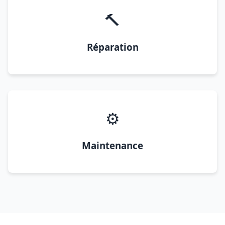
🔨
Réparation
⚙️
Maintenance