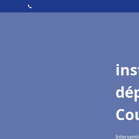
📞
ins
dé
Co
Intervent