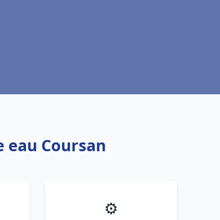
fe eau Coursan
⚙️