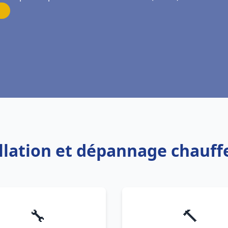
allation et dépannage chauf
🔧
🔨