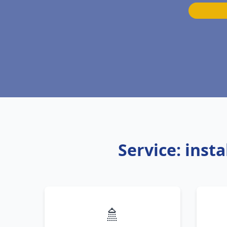
Service: inst
🚿