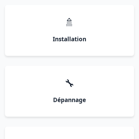
🚿
Installation
🔧
Dépannage