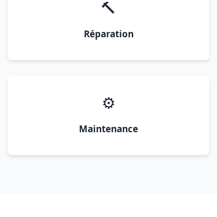
🔨
Réparation
⚙️
Maintenance