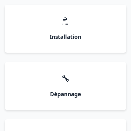
🚿
Installation
🔧
Dépannage