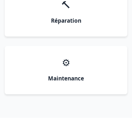
🔨
Réparation
⚙️
Maintenance